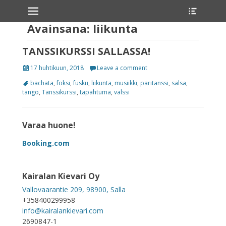
Primary Menu
Avainsana:
liikunta
TANSSIKURSSI SALLASSA!
17 huhtikuun, 2018
Leave a comment
bachata
,
foksi
,
fusku
,
liikunta
,
musiikki
,
paritanssi
,
salsa
,
tango
,
Tanssikurssi
,
tapahtuma
,
valssi
Varaa huone!
Booking.com
Kairalan Kievari Oy
Vallovaarantie 209, 98900, Salla
+358400299958
info@kairalankievari.com
2690847-1